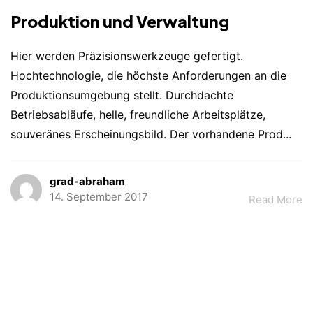
Produktion und Verwaltung
Hier werden Präzisionswerkzeuge gefertigt.
Hochtechnologie, die höchste Anforderungen an die
Produktionsumgebung stellt. Durchdachte
Betriebsabläufe, helle, freundliche Arbeitsplätze,
souveränes Erscheinungsbild. Der vorhandene Prod...
AJA Architekten
Kontakt
grad-abraham
Abraham PartGmbB
Datenschutz
Etivalstraße 33
14. September 2017
Read More
75173 Pforzheim
Impressum