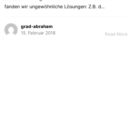
fanden wir ungewöhnliche Lösungen: Z.B. d...
grad-abraham
15. Februar 2018
Read More
AJA Architekten
Kontakt
Abraham PartGmbB
Datenschutz
Etivalstraße 33
75173 Pforzheim
Impressum