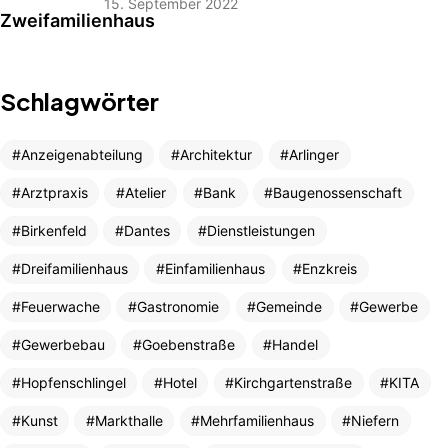
15. September 2022
Schlagwörter
Anzeigenabteilung
Architektur
Arlinger
Arztpraxis
Atelier
Bank
Baugenossenschaft
Birkenfeld
Dantes
Dienstleistungen
Dreifamilienhaus
Einfamilienhaus
Enzkreis
Feuerwache
Gastronomie
Gemeinde
Gewerbe
Gewerbebau
Goebenstraße
Handel
Hopfenschlingel
Hotel
Kirchgartenstraße
KITA
Kunst
Markthalle
Mehrfamilienhaus
Niefern
AJA Architekten
Kontakt