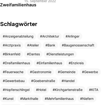
15. September 2022
Schlagwörter
Anzeigenabteilung
Architektur
Arlinger
Arztpraxis
Atelier
Bank
Baugenossenschaft
Birkenfeld
Dantes
Dienstleistungen
Dreifamilienhaus
Einfamilienhaus
Enzkreis
Feuerwache
Gastronomie
Gemeinde
Gewerbe
Gewerbebau
Goebenstraße
Handel
Hopfenschlingel
Hotel
Kirchgartenstraße
KITA
Kunst
Markthalle
Mehrfamilienhaus
Niefern
AJA Architekten
Kontakt