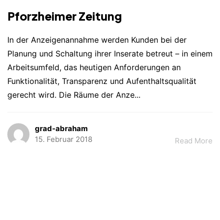
Pforzheimer Zeitung
In der Anzeigenannahme werden Kunden bei der
Planung und Schaltung ihrer Inserate betreut – in einem
Arbeitsumfeld, das heutigen Anforderungen an
Funktionalität, Transparenz und Aufenthaltsqualität
gerecht wird. Die Räume der Anze...
AJA Architekten
Kontakt
grad-abraham
Abraham PartGmbB
Datenschutz
Etivalstraße 33
15. Februar 2018
Read More
75173 Pforzheim
Impressum