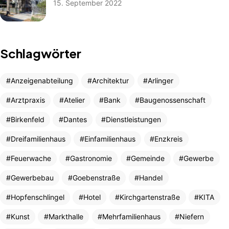
15. September 2022
Schlagwörter
Anzeigenabteilung
Architektur
Arlinger
Arztpraxis
Atelier
Bank
Baugenossenschaft
Birkenfeld
Dantes
Dienstleistungen
Dreifamilienhaus
Einfamilienhaus
Enzkreis
Feuerwache
Gastronomie
Gemeinde
Gewerbe
Gewerbebau
Goebenstraße
Handel
Hopfenschlingel
Hotel
Kirchgartenstraße
KITA
Kunst
Markthalle
Mehrfamilienhaus
Niefern
AJA Architekten
Kontakt