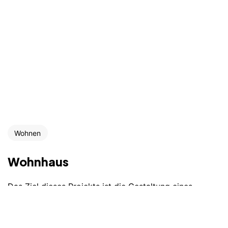
Wohnen
AJA Architekten
Kontakt
Wohnhaus
Abraham PartGmbB
Datenschutz
Etivalstraße 33
75173 Pforzheim
Impressum
Das Ziel dieses Projekts ist die Gestaltung eines
Einfamilienwohnhauses, das klassische
architektonische Elemente neu interpretiert. Dabei