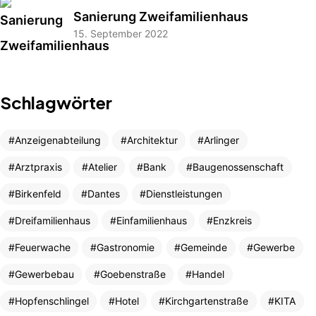
Sanierung Zweifamilienhaus
15. September 2022
Schlagwörter
Anzeigenabteilung
Architektur
Arlinger
Arztpraxis
Atelier
Bank
Baugenossenschaft
Birkenfeld
Dantes
Dienstleistungen
Dreifamilienhaus
Einfamilienhaus
Enzkreis
Feuerwache
Gastronomie
Gemeinde
Gewerbe
Gewerbebau
Goebenstraße
Handel
Hopfenschlingel
Hotel
Kirchgartenstraße
KITA